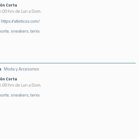
ión Corta
1:00 hrs de Lun a Dom.
https://atleticos.com/
porte
,
sneakers
,
tenis
a
Moda y Accesorios
ión Corta
1:00 hrs de Lun a Dom.
porte
,
sneakers
,
tenis