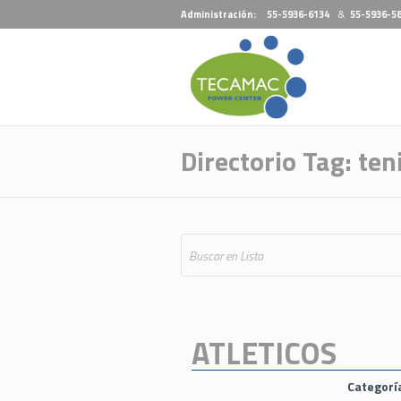
Administración:
55-5936-6134
&
55-5936-5
Directorio Tag:
ten
ATLETICOS
Categorí