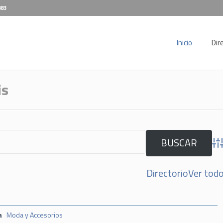
883
Inicio
Dir
is
Adv
Directorio
Ver tod
a
Moda y Accesorios