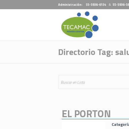
Administración:
55-5936-6134
&
55-5936-5
Directorio Tag:
sal
EL PORTON
Categorí