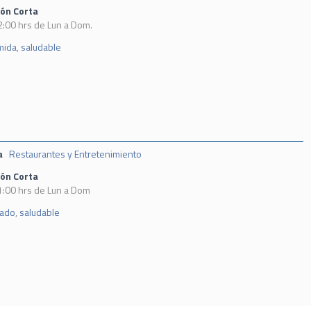
ión Corta
2:00 hrs de Lun a Dom.
mida
,
saludable
a
Restaurantes y Entretenimiento
ión Corta
1:00 hrs de Lun a Dom
lado
,
saludable