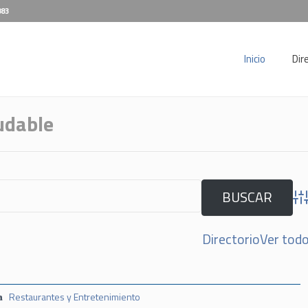
883
Inicio
Dir
udable
Adv
Directorio
Ver tod
a
Restaurantes y Entretenimiento