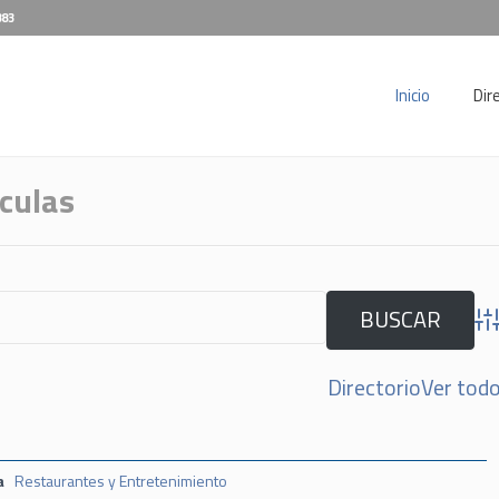
883
Inicio
Dir
iculas
Adv
Directorio
Ver tod
a
Restaurantes y Entretenimiento