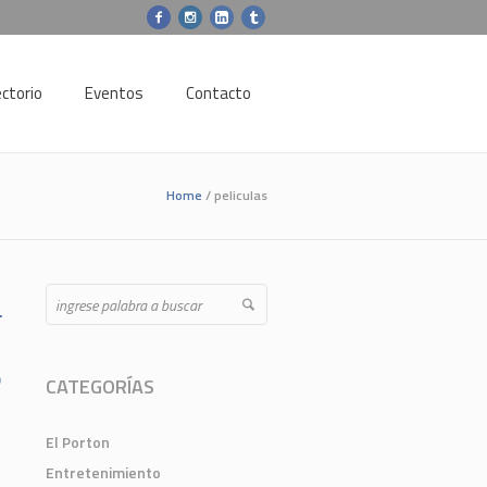
ectorio
Eventos
Contacto
Home
/
peliculas
anced Search
o
CATEGORÍAS
El Porton
Entretenimiento