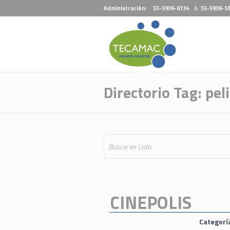
Administración:
55-5936-6134
&
55-5936-5
Directorio Tag:
pel
CINEPOLIS
Categorí