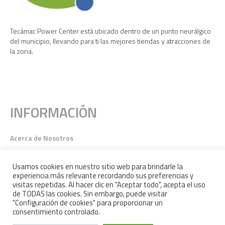
Tecámac Power Center está ubicado dentro de un punto neurálgico
del municipio, llevando para ti las mejores tiendas y atracciones de
la zona.
INFORMACIÓN
Acerca de Nosotros
Aviso de Privacidad
Google Maps
Usamos cookies en nuestro sitio web para brindarle la
experiencia más relevante recordando sus preferencias y
visitas repetidas. Al hacer clic en "Aceptar todo", acepta el uso
de TODAS las cookies. Sin embargo, puede visitar
"Configuración de cookies" para proporcionar un
consentimiento controlado.