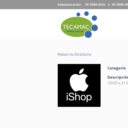
Administración:
55-5936-6134
&
55-5936-5
Return to Directorio
Categoría
Descripció
10:00 a 21: