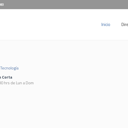
883
Inicio
Dir
Tecnología
n Corta
00 hrs de Lun a Dom