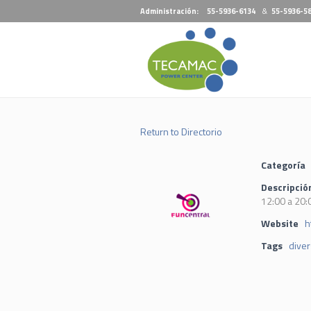
Administración:
55-5936-6134
&
55-5936-5
Return to Directorio
Categoría
Descripció
12:00 a 20:
Website
h
Tags
diver