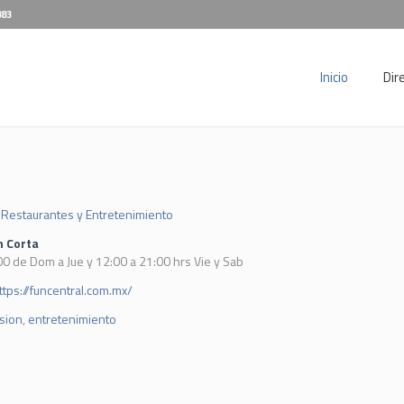
883
Inicio
Dir
Restaurantes y Entretenimiento
n Corta
00 de Dom a Jue y 12:00 a 21:00 hrs Vie y Sab
ttps://funcentral.com.mx/
sion
,
entretenimiento