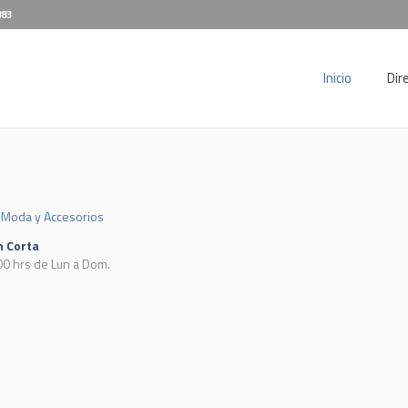
883
Inicio
Dir
Moda y Accesorios
n Corta
00 hrs de Lun a Dom.