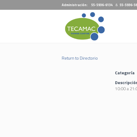
Administración:
55-5936-6134
&
55-5936-5
Return to Directorio
Categoría
Descripció
10:00 a 21: